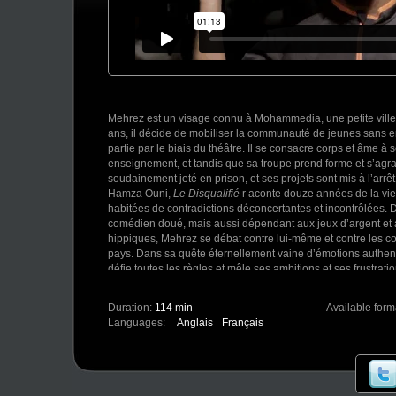
Mehrez est un visage connu à Mohammedia, une petite ville
ans, il décide de mobiliser la communauté de jeunes sans emp
partie par le biais du théâtre. Il se consacre corps et âme à 
enseignement, et tandis que sa troupe prend forme et s’agrand
soudainement jeté en prison, et ses projets sont mis à l’arrêt
Hamza Ouni, ​
Le Disqualifié
r​ aconte douze années de la vi
habitées de contradictions déconcertantes et incontrôlées. 
comédien doué, mais aussi dépendant aux jeux d’argent et 
hippiques, Mehrez se débat contre lui-même et contre les c
pays. Dans sa quête éternellement vaine d’émotions authen
défie toutes les règles et mêle ses ambitions et ses frustrat
maëlstrom profondément émouvant. À la manière d’un Abel 
films les plus aventureux, Hamza Ouni présente un personn
Duration:
114 min
Available form
recherche de son salut mais engagé dans une danse passi
Languages:
Anglais
Français
déchaînée au bord de l’abysse.