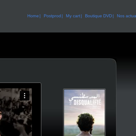
Home
Postprod
My cart
Boutique DVD
Nos actua