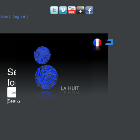
lités
Sign in
Français
Search
form
Search