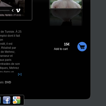
 de Tunisie. À 25
loi dont il fait
son
it, il est
15€
. Réalisé par
Add to cart
e de Mehrez,
Danseur et
aux paris
ontrastes de son
tiques, Mehrez
ions dans un
[+]
Ferrara dans ses
age à la
ats:
DVD
onnée et