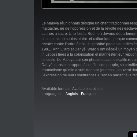
Le Maloya réunionnais désigne un chant traditionnel relig
malgache, né de l’oppression et de la révolte des escla
cannes à sucre. Une fois la Réunion devenu département
cette musique contestataire et cathartique, perçue comm
révolte contre l'ordre établi, fut prohibé par les autorités 
1981. Ann O’aro et Danyèl Waro y ont décelé un moyen 
injustices liées à la colonisation et manifester leur répug
l’inceste. Le Maloya par son phrasé et sa musicalité retran
Danyèl dans son rapport à son île, son peuple, sa créolité 
traumatisme qu’elle a subi dans sa jeunesse, trouvent da
l’expression de leurs souffrances. C’est en partant à la r
artistes sur l’île de la Réunion, que nous découvrons les 
musique et rencontrons ces deux voix du Maloya.
Available formats:
Available subtitles:
Languages:
Anglais
Français