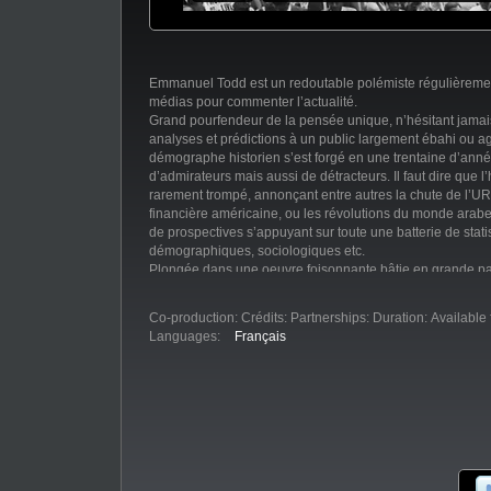
Emmanuel Todd est un redoutable polémiste régulièremen
médias pour commenter l’actualité.
Grand pourfendeur de la pensée unique, n’hésitant jamai
analyses et prédictions à un public largement ébahi ou a
démographe historien s’est forgé en une trentaine d’an
d’admirateurs mais aussi de détracteurs. Il faut dire que 
rarement trompé, annonçant entre autres la chute de l’UR
financière américaine, ou les révolutions du monde ara
de prospectives s’appuyant sur toute une batterie de stati
démographiques, sociologiques etc.
Plongée dans une oeuvre foisonnante bâtie en grande pa
intuition singulière de jeunesse que 40 années de travail 
bibliothèque a transformé en modèle structuré expliquan
Co-production:
Crédits:
Partnerships:
Duration:
Available
Languages:
Français