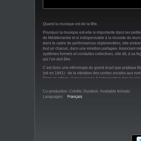
Quand la musique est de la fête.
Pourquoi la musique est-elle si importante dans les petite
de Méditerranée et si indispensable à la réussite de leurs
dans le cadre de performances réglementées, elle embar
tout un chacun, dans une émotion partagée. Associant m
systèmes formels et conduites collectives, elle dit, à sa faç
qui l’on doit être.
C’est donc une ethnologie du grand écart que pratique B
(né en 1941) : de la vibration des cordes vocales aux rum
Dans ce sillage, il nous convie à l’observation des musiqu
Haut-Atlas, en Sardaigne, en Albanie et en Roumanie.
Co-production:
Crédits:
Duration:
Available formats:
Ses recherches ont été conduites au sein du Laboratoire
Languages:
Français
du Musée de l’Homme (CNRS) et de la formation doctorale
associée à l’Université de Paris X Nanterre-La Défense, do
responsabilité durant près de vingt ans.
Principales publications :
- Musique et fêtes au Haut-Atlas (Ehess/Mouton, 1980)
- L’improvisation dans les musiques de tradition orale ( S
- Chroniques sardes (Julliard, 1990)