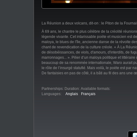
La Réunion a deux volcans, dit-on : le Piton de la Fourna
À 69 ans, le chantre le plus célèbre de la créolité réunio
légende vivante. Cet intarissable poète et musicien est d
maloya, le blues de l'île, ancienne danse de la révolte d
chant de revendication de la culture créole. « À La Réunion
de désobéissances, de viols, d'amours, d'interdits, de fug
marronnages... ». Pilier d’un maloya politique et littéraire q
beaucoup de sa renommée internationale, Waro aurait p
le rôle de l’insurgé statufié. Mais voilà, le poète est par n
De fantaisies en pas de côté, il a bâti au fil des ans une œ
spirituelle qu'il partage avec chaleur avec son public. Ce
Téat Champ Fleuri à La Réunion nous en donne une parfai
Partnerships:
Duration:
Available formats:
Languages:
Anglais
Français