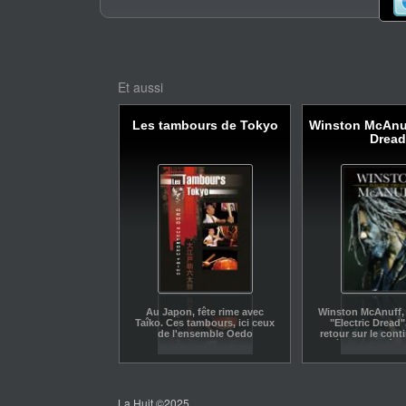
Et aussi
Les tambours de Tokyo
Winston McAnuf
Dread
Au Japon, fête rime avec
Winston McAnuff
Taîko. Ces tambours, ici ceux
"Electric Dread",
de l'ensemble Oedo
retour sur le cont
Sukeroku, rythment les
après des années 
émotions populaires.
Le film retrace so
la scène des Escal
Nazaire
La Huit ©2025