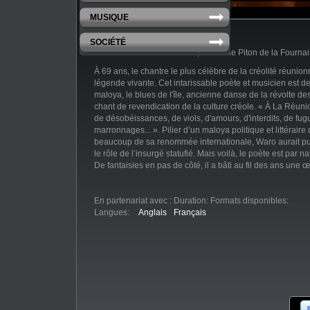
MUSIQUE
SOCIÉTÉ
La Réunion a deux volcans, dit-on : le Piton de la Fourna
À 69 ans, le chantre le plus célèbre de la créolité réunio
légende vivante. Cet intarissable poète et musicien est d
maloya, le blues de l'île, ancienne danse de la révolte d
chant de revendication de la culture créole. « À La Réunion
de désobéissances, de viols, d'amours, d'interdits, de fug
marronnages... ». Pilier d’un maloya politique et littéraire q
beaucoup de sa renommée internationale, Waro aurait p
le rôle de l’insurgé statufié. Mais voilà, le poète est par n
De fantaisies en pas de côté, il a bâti au fil des ans une œ
spirituelle qu'il partage avec chaleur avec son public. Ce
Téat Champ Fleuri à La Réunion nous en donne une parfai
En partenariat avec :
Duration:
Formats disponibles:
Langues:
Anglais
Français