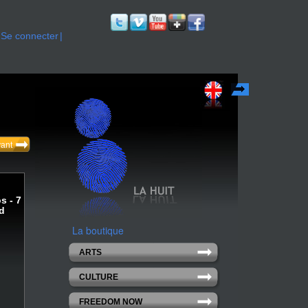
Se connecter
English
vant
s - 7
rd
La boutique
ARTS
CULTURE
FREEDOM NOW