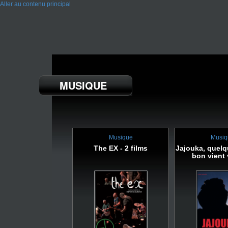
Aller au contenu principal
MUSIQUE
Musique
Musiq
The EX - 2 films
Jajouka, quel
bon vient 