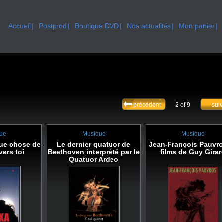
Accueil
Postprod
Boutique DVD
Nos actualités
Mon panier
précédent
2 of 9
sui
ue
Musique
Musique
que chose de
Le dernier quatuor de
Jean-François Pauvro
vers toi
Beethoven interprété par le
films de Guy Gira
Quatuor Ardeo