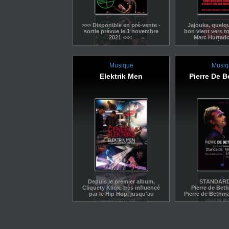
>>> Disponible en pré-vente -
Jajouka, quelq
sortie prévue le 1 novembre
bon vient vers to
2021 <<<
Marc Hurtado
Hurtado - Étan
11 ETHIO-PUNK SONGS
(France, 2012,
16mm trans
THE EX & Gétatchèw Mèkuria
numéri
Musique
Musiq
+ Guests
(79’ - 2006)
«
...
Comme l’ép
Elektrik Men
Pierre De 
soie...
» Chant d
Jajou
Depuis le premier album,
STANDARDS
Cliquety Kliqk, très influencé
Pierre de Bet
par le Hip Hop, jusqu'au
Pierre de Bethm
dernier disque Carry no
par ses deux p
Ghosts, d'influence électro-
Sylvain Roma
pop, Hervé Salters
Rabeson, livre en
expérmente en arprentant les
profonde de s
territoires de la musique
musicaux dém