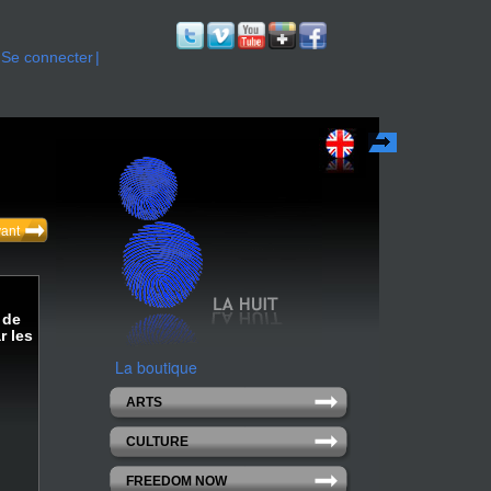
Se connecter
English
vant
 de
r les
La boutique
ARTS
CULTURE
FREEDOM NOW