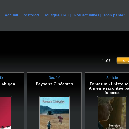
Accueil
Postprod
Boutique DVD
Nos actualités
Mon panier
1 of 7
sui
té
Société
Société
Michigan
Paysans Cinéastes
Tonratun - l’histoire
l’Arménie racontée pa
femmes