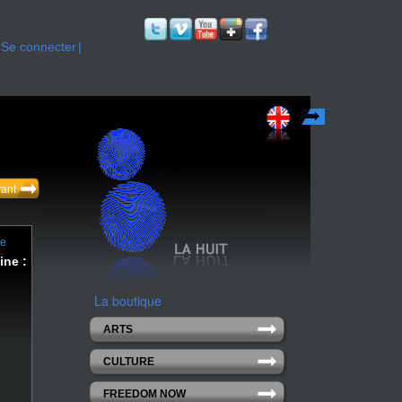
Se connecter
English
vant
ne
ine :
La boutique
ARTS
CULTURE
FREEDOM NOW