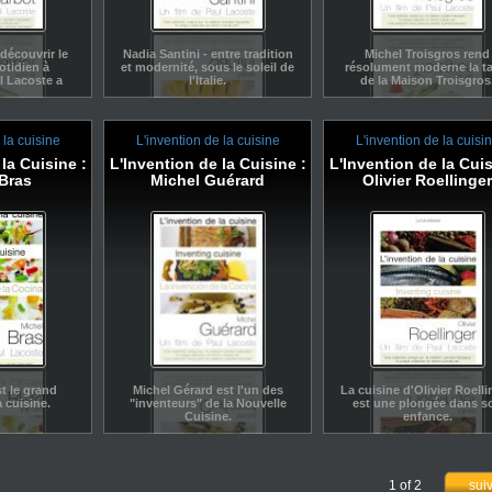
découvrir le
Nadia Santini - entre tradition
Michel Troisgros rend
otidien à
et modernité, sous le soleil de
résolument moderne la ta
l Lacoste a
l'Italie.
de la Maison Troisgros
pter les
trois jeunes
nds.
 la cuisine
L'invention de la cuisine
L'invention de la cuisi
la Cuisine :
L'Invention de la Cuisine :
L'Invention de la Cuis
Bras
Michel Guérard
Olivier Roellinger
t le grand
Michel Gérard est l'un des
La cuisine d'Olivier Roelli
 cuisine.
"inventeurs" de la Nouvelle
est une plongée dans s
Cuisine.
enfance.
1 of 2
sui