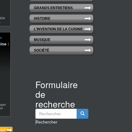
GRANDS ENTRETIENS
ble
HISTOIRE
.
L'INVENTION DE LA CUISINE
ne
MUSIQUE
ine :
SOCIÉTÉ
Formulaire
de
recherche
nger
on
Rechercher
vant