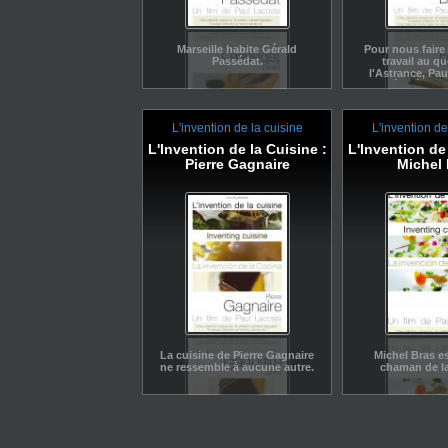
Marseille habite Gérald
Pour nous faire 
Passédat.
travail au qu
l'Astrance, Pau
décidé de ca
impressions de 
gourma
L'invention de la cuisine
L'invention de
L'Invention de la Cuisine :
L'Invention de 
Pierre Gagnaire
Michel 
La cuisine de Pierre Gagnaire
Michel Bras es
ne ressemble à aucune autre.
chaman de la