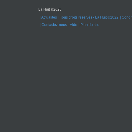
de renom, et de relater
de renom, et de
l'histoire des principaux
l'histoire des p
courants et institutions de
courants et insti
La Huit ©2025
l'ethnologie française.
l'ethnologie fr
Retrouvez la collection
Retrouvez la co
Actualités
Tous droits réservés - La Huit ©2022
Condit
complète sur notre site.
complète sur no
Contactez-nous
Aide
Plan du site