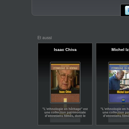
œuvre d’une ethnographie politique du contemporain à la 
engagée.
Et aussi
Isaac Chiva
Michel I
"L'ethnologie en héritage" est
"L'ethnologie en h
une collection patrimoniale
une collection pa
d'entretiens filmés, dont le
d'entretiens film
but est de dresser, tout à la
but est de dresser
fois, le portrait d'ethnologues
fois, le portrait d
et d'anthropologues français
et d'anthropologu