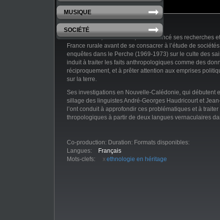
MUSIQUE
SOCIÉTÉ
Alban Bensa, né en 1948, a commencé ses recherches e
France rurale avant de se consacrer à l’étude de société
enquêtes dans le Perche (1969-1973) sur le culte des sai
induit à traiter les faits anthropologiques comme des don
réciproquement, et à prêter attention aux emprises politi
sur la terre.
Ses investigations en Nouvelle-Calédonie, qui débutent 
sillage des linguistes André-Georges Haudricourt et Jean
l’ont conduit à approfondir ces problématiques et à traiter
thropologiques à partir de deux langues vernaculaires d
qui englobe l’histoire coloniale sans jamais s’y réduire. Il
les moyens d’élucider au plus près de l’expression et des
acteurs les organisations sociales et politiques des terroir
Co-production:
Duration:
Formats disponibles:
langues paicî et cèmuhî au centre de la Grande Terre.
Langues:
Français
Mots-clefs:
ethnologie en héritage
Ses enseignements à l’Université Paris-V-Sorbonne (197
l’EHESS (1991-2019) ont amplifié ses analyses théoriques
l’anthropologie à l’histoire, à l’ethnolinguistique et à la so
Sa réflexion sur la pratique de l’ethnographie et de l’interd
nourri sa critique de l’anthropologie culturaliste.
A la croisée de l’héritage anthropologique institué et de
les outils d’une pragmatique réaliste, Alban Bensa a cont