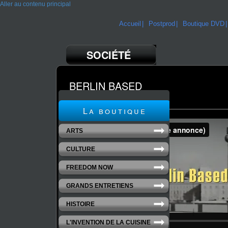
Aller au contenu principal
Accueil
Postprod
Boutique DVD
SOCIÉTÉ
BERLIN BASED
un film de Vincent Dieutre
La boutique
ARTS
CULTURE
FREEDOM NOW
GRANDS ENTRETIENS
HISTOIRE
L'INVENTION DE LA CUISINE