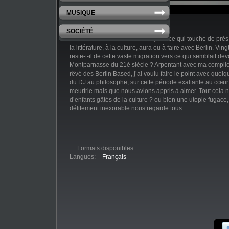
MUSIQUE
SOCIÉTÉ
Durant les années deux milles, tout ce qui touche de près o
la littérature, à la culture, aura eu à faire avec Berlin. Vin
reste-t-il de cette vaste migration vers ce qui semblait dev
Montparnasse du 21è siècle ? Arpentant avec ma complice
rêvé des Berlin Based, j’ai voulu faire le point avec quel
du DJ au philosophe, sur cette période exaltante au cœur
meurtrie mais que nous avions appris à aimer. Tout cela ne 
d’enfants gâtés de la culture ? ou bien une utopie fugace, f
délitement inexorable nous regarde tous…
Formats disponibles:
Langues:
Français