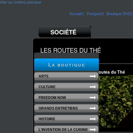
Aller au contenu principal
Accueil
Postprod
Boutique DVD
SOCIÉTÉ
LES ROUTES DU THÉ
Un film de Claude Lahr
La boutique
ARTS
CULTURE
FREEDOM NOW
GRANDS ENTRETIENS
HISTOIRE
L'INVENTION DE LA CUISINE