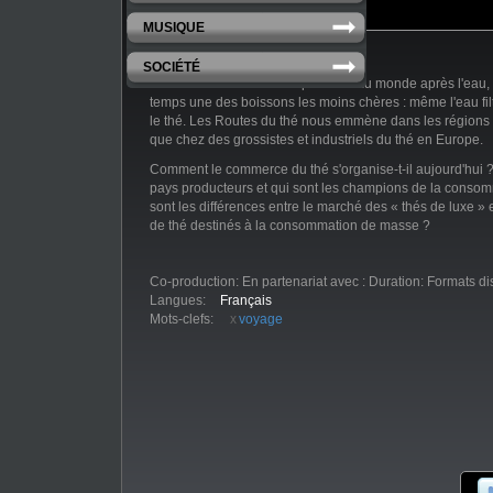
MUSIQUE
SOCIÉTÉ
Si le thé est la boisson la plus bue au monde après l'eau
temps une des boissons les moins chères : même l'eau fil
le thé. Les Routes du thé nous emmène dans les régions 
que chez des grossistes et industriels du thé en Europe.
Comment le commerce du thé s'organise-t-il aujourd'hui ?
pays producteurs et qui sont les champions de la conso
sont les différences entre le marché des « thés de luxe » 
de thé destinés à la consommation de masse ?
Co-production:
En partenariat avec :
Duration:
Formats di
Langues:
Français
Mots-clefs:
voyage