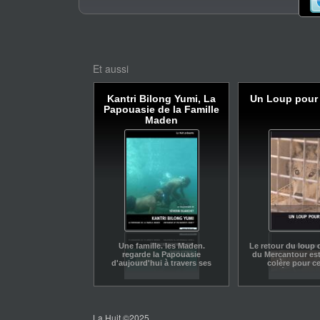
Et aussi
Kantri Bilong Yumi, La
Un Loup pour
Papouasie de la Famille
Maden
Une famille. les Maden.
Le retour du loup 
regarde la Papouasie
du Mercantour est
d'aujourd'hui à travers ses
colère pour ce
souvenirs.
réjouissanc
émerveillement 
autres.
La Huit ©2025