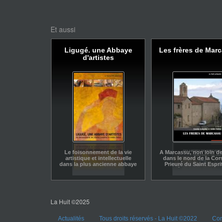
Et aussi
Ligugé. une Abbaye
Les frères de Mar
d'artistes
Le foisonnement de la vie
A Marcassu, non loin de
artistique et intellectuelle
dans le nord de la Cors
dans la plus ancienne abbaye
Prieuré du Saint Espri
de France.
habité depuis 1998 pa
moines singuliers
La Huit ©2025
Actualités
Tous droits réservés - La Huit ©2022
Con