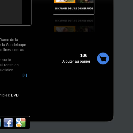
e Dame de la
de la Guadeloupe.
 offices sont au
10€
 sur la
Ajouter au panier
ui rentre en
uotidien.
[+]
nibles:
DVD