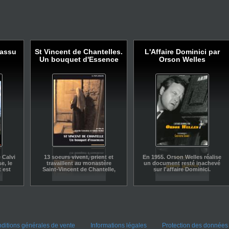
cassu
St Vincent de Chantelles.
L'Affaire Dominici par
Un bouquet d'Essence
Orson Welles
 Calvi
13 soeurs vivent, prient et
En 1955. Orson Welles réalise
e, le
travaillent au monastère
un document resté inachevé
t est
Saint-Vincent de Chantelle,
sur l'affaire Dominici.
r des
dans l'Allier. Cela fait plus de
.
50 ans qu'elles ont fondé et
fait prospérer une marque
d'eaux de toilettes, «
CHANTELLE ». Depuis 1994,
elles sous-traitent à deux
autres monastères la
fabrication d'une partie des
produits, ce qui a permis à
ditions générales de vente
Informations légales
Protection des données