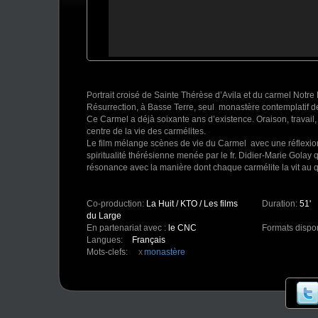
Portrait croisé de Sainte Thérèse d’Avila et du carmel Notr
Résurrection, à Basse Terre, seul monastère contemplatif 
Ce Carmel a déjà soixante ans d’existence. Oraison, travail,
centre de la vie des carmélites.
Le film mélange scènes de vie du Carmel avec une réflexion
spiritualité thérésienne menée par le fr. Didier-Marie Golay q
résonance avec la manière dont chaque carmélite la vit au q
Co-production:
La Huit / KTO / Les films
Duration:
51'
du Large
En partenariat avec :
le CNC
Formats dispo
Langues:
Français
Mots-clefs:
monastère