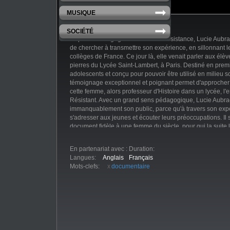
MUSIQUE
SOCIÉTÉ
Depuis son engagement dans la Résistance, Lucie Aubra
de chercher à transmettre son expérience, en sillonnant l
collèges de France. Ce jour là, elle venait parler aux élèv
pierres du Lycée Saint-Lambert, à Paris. Destiné en premi
adolescents et conçu pour pouvoir être utilisé en milieu sc
témoignage exceptionnel et poignant permet d'approcher 
cette femme, alors professeur d'Histoire dans un lycée, 
Résistant. Avec un grand sens pédagogique, Lucie Aubra
immanquablement son public, parce qu'à travers son expé
s'adresser aux jeunes et écouter leurs préoccupations. Il s
document fidèle à une femme du siècle, pour qui la suite
engagement aura été de se dévouer entièrement à ce sou
En partenariat avec :
Duration:
Langues:
Anglais
Français
Mots-clefs:
documentaire