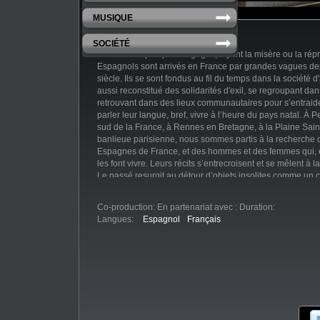
MUSIQUE
SOCIÉTÉ
Partis avec quelques bagages, fuyant la misère ou la répr
Espagnols sont arrivés en France par grandes vagues de
siècle. Ils se sont fondus au fil du temps dans la société d
aussi reconstitué des solidarités d'exil, se regroupant dan
retrouvant dans des lieux communautaires pour s’entraide
parler leur langue, bref, vivre à l’heure du pays natal. À 
sud de la France, à Rennes en Bretagne, à la Plaine Sain
banlieue parisienne, nous sommes partis à la recherche d
Espagnes de France, et des hommes et des femmes qui, e
les font vivre. Leurs récits s’entrecroisent et se mêlent à 
Le passé resurgit au détour d’objets insolites comme un co
chanson, une boîte de photos jalousement gardée. Ainsi 
et la grande histoire de ce siècle d’immigration, avec les
Co-production:
En partenariat avec :
Duration:
la guerre civile et de l’exil républicain, les souffrances d
Langues:
Espagnol
Français
la pauvreté, l'intégration progressive, remplacés aujourd'h
préoccupations : le vieillissement, la transmission de la c
du retour.