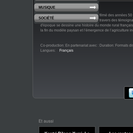
MUSIQUE
Agriculteurs en Ile-de-France, ils ont filmé des années 5
SOCIÉTÉ
vie de leur ferme et de leur village. A travers des témoig
d'époque se dessine une histoire du monde rural français
la fin du modèle paysan et l’émergence de l’agriculture in
Co-production:
En partenariat avec :
Duration:
Formats di
Langues:
Français
Et aussi