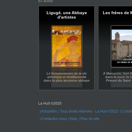
Et aussi
Ligugé. une Abbaye
Les frères de
d'artistes
Le foisonnement de la vie
A Marcassu, non lo
artistique et intellectuelle
dans le nord de l
dans la plus ancienne abbaye
Prieuré du Saint 
de France.
habité depuis 19
moines singu
La Huit ©2025
Actualités
Tous droits réservés - La Huit ©2022
Condit
Contactez-nous
Aide
Plan du site