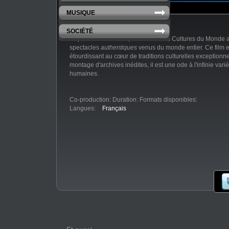
MUSIQUE
SOCIÉTÉ
Depuis des décénies, la Maison des Cultures du Monde a
spectacles
authentiques
venus du monde entier. Ce film 
étourdissant au cœur de traditions culturelles exceptionne
montage d'archives inédites, il est une ode à l'infinie var
humaines.
Co-production:
Duration:
Formats disponibles:
Langues:
Français