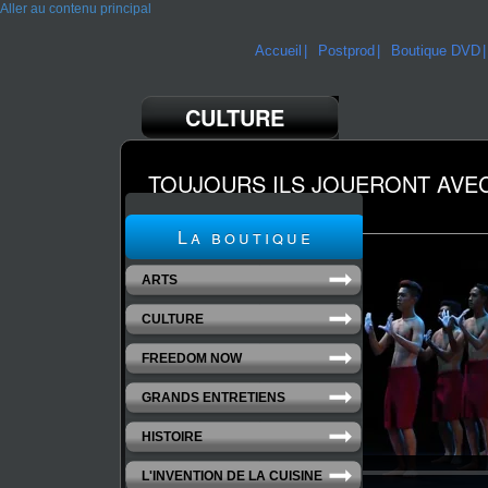
Aller au contenu principal
Accueil
Postprod
Boutique DVD
CULTURE
TOUJOURS ILS JOUERONT AVEC
un film de Jacqueline Caux
La boutique
ARTS
CULTURE
FREEDOM NOW
GRANDS ENTRETIENS
HISTOIRE
L'INVENTION DE LA CUISINE