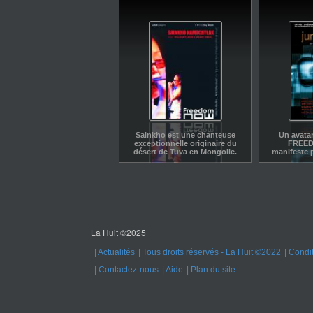
Sainkho est une chanteuse
Un avatar
exceptionnelle originaire du
FREED
désert de Tuva en Mongolie.
manifeste 
musiques et
leur m
La Huit ©2025
Actualités
Tous droits réservés - La Huit ©2022
Condit
Contactez-nous
Aide
Plan du site