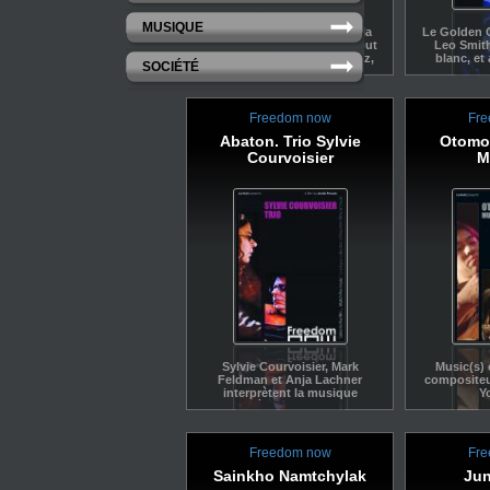
MUSIQUE
Le film est un hommage à la
Le Golden 
musique éthiopienne et à tout
Leo Smith
ce que les musiciens de jazz,
blanc, et
SOCIÉTÉ
de blues, de rock, doivent aux
mu
musique d'Afrique.
Freedom now
Fre
Abaton. Trio Sylvie
Otomo 
Courvoisier
M
Sylvie Courvoisier, Mark
Music(s) e
Feldman et Anja Lachner
compositeu
interprètent la musique
Y
sorcière de "Abaton".
Freedom now
Fre
Sainkho Namtchylak
Jun