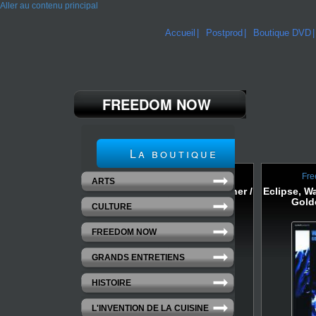
Aller au contenu principal
Accueil
Postprod
Boutique DVD
FREEDOM NOW
La boutique
Freedom now
Fre
ARTS
Mahmoud Ahmed & Either /
Eclipse, W
Orchestra
Gold
CULTURE
FREEDOM NOW
GRANDS ENTRETIENS
HISTOIRE
L'INVENTION DE LA CUISINE