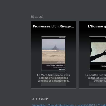
Et aussi
Promesses d'un Rivage…
L'Homme qu
Le Mont Saint-Michel vécu
Le souffle de H
comme une expérience
monologue ra
sensible et partagée de la
vertigine
Beauté.
La Huit ©2025
Actualités
Tous droits réservés - La Huit ©2022
Condit