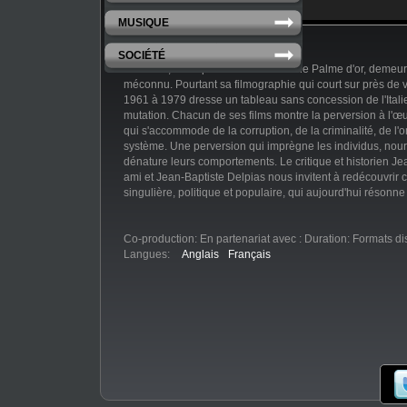
MUSIQUE
SOCIÉTÉ
Elio Petri, en dépit d'un oscar et d'une Palme d'or, demeu
méconnu. Pourtant sa filmographie qui court sur près de 
1961 à 1979 dresse un tableau sans concession de l'Ital
mutation. Chacun de ses films montre la perversion à l'
qui s'accommode de la corruption, de la criminalité, de l
système. Une perversion qui imprègne les individus, nourr
dénature leurs comportements. Le critique et historien Jean
ami et Jean-Baptiste Delpias nous invitent à redécouvrir 
singulière, politique et populaire, qui aujourd'hui résonn
Co-production:
En partenariat avec :
Duration:
Formats di
Langues:
Anglais
Français