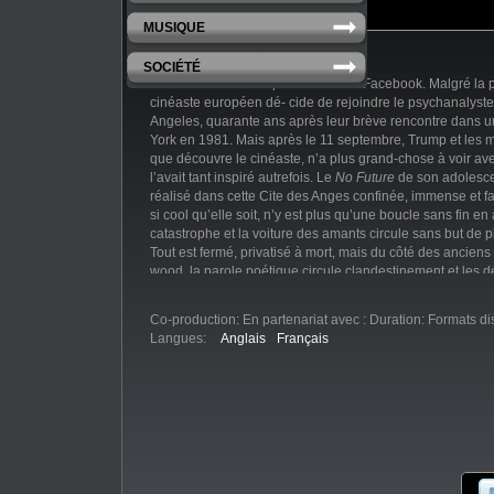
MUSIQUE
SOCIÉTÉ
Ils se sont retrouvés par hasard sur Facebook. Malgré la 
cinéaste européen dé- cide de rejoindre le psychanalyste 
Angeles, quarante ans après leur brève rencontre dans 
York en 1981. Mais après le 11 septembre, Trump et les me
que découvre le cinéaste, n’a plus grand-chose à voir av
l’avait tant inspiré autrefois. Le
No Future
de son adolesce
réalisé dans cette Cite des Anges confinée, immense et f
si cool qu’elle soit, n’y est plus qu’une boucle sans fin en
catastrophe et la voiture des amants circule sans but de 
Tout est fermé, privatisé à mort, mais du côté des anciens
wood, la parole poétique circule clandestinement et les
d’y trouver les mots pour réapprendre à s’aimer...​
Co-production:
En partenariat avec :
Duration:
Formats di
Langues:
Anglais
Français