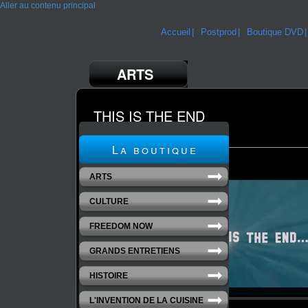
Aller au contenu principal
Accueil
Postprod
Boutique DVD
ARTS
THIS IS THE END
un film de Vincent Dieutre
La boutique
ARTS
CULTURE
FREEDOM NOW
GRANDS ENTRETIENS
HISTOIRE
L'INVENTION DE LA CUISINE