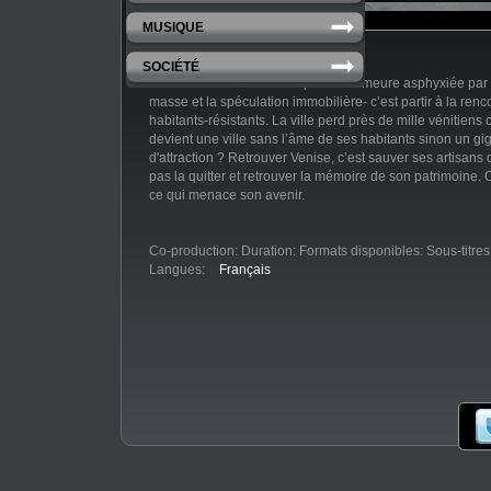
MUSIQUE
SOCIÉTÉ
Retrouver Venise - avant qu’elle ne meure asphyxiée par
masse et la spéculation immobilière- c’est partir à la ren
habitants-résistants. La ville perd près de mille vénitie
devient une ville sans l’âme de ses habitants sinon un g
d'attraction ? Retrouver Venise, c’est sauver ses artisans q
pas la quitter et retrouver la mémoire de son patrimoine. C
ce qui menace son avenir.
Co-production:
Duration:
Formats disponibles:
Sous-titres
Langues:
Français