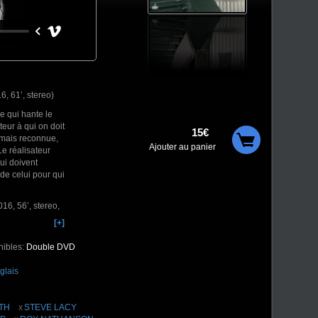
, 61’, stereo)
e qui hante le
eur à qui on doit
15€
rmais reconnue,
Ajouter au panier
e réalisateur
lui doivent
de celui pour qui
6, 56’, stereo,
[+]
ND BAZAR avec
nibles:
Double DVD
retté Ornette
e contrôlé.
glais
E tenter de
ng propose des
l, mais un
TH
STEVE LACY
ore d’invités,