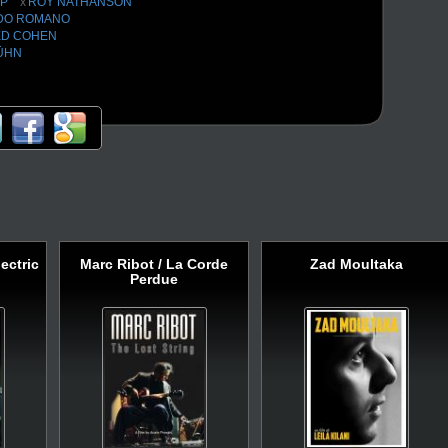
PP
ROY NATHANSON
et les références.
DO ROMANO
ED COHEN
ÜHN
ectric
Marc Ribot / La Corde
Zad Moultaka
Perdue