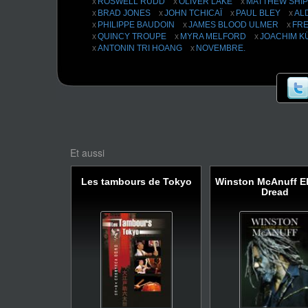
ROSWELL RUDD
OLIVER LAKE
MATTHEW SHI
qui maîtrise l’art du zapping et du collage entre les époques 
BRAD JONES
JOHN TCHICAÏ
PAUL BLEY
AL
Le film est le récit de cette création et de ces apparitions.
PHILIPPE BAUDOIN
JAMES BLOOD ULMER
FR
QUINCY TROUPE
MYRA MELFORD
JOACHIM K
ANTONIN TRI HOANG
NOVEMBRE.
Et aussi
Les tambours de Tokyo
Winston McAnuff El
Dread