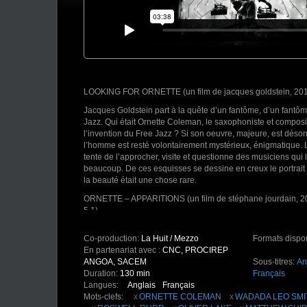
LOOKING FOR ORNETTE (un film de jacques goldstein, 2016
Jacques Goldstein part à la quête d’un fantôme, d’un fantôm
Jazz. Qui était Ornette Coleman, le saxophoniste et composit
l’invention du Free Jazz ? Si son oeuvre, majeure, est déso
l’homme est resté volontairement mystérieux, énigmatique. L
tente de l’approcher, visite et questionne des musiciens qui 
beaucoup. De ces esquisses se dessine en creux le portrait 
la beauté était une chose rare.
ORNETTE – APPARITIONS (un film de stéphane jourdain, 201
5.1)
Depuis ses débuts dans l’ONJ jusque dans son duo GRA
Co-production:
La Huit / Mezzo
Formats dispo
Eve Risser, Antonin-Tri Hoang n’est pas sans évoquer le reg
En partenariat avec :
CNC, PROCIREP
Coleman : même lyrisme tarabiscoté, même goût du dérapag
ANGOA, SACEM
Sous-titres:
An
Commandée par Banlieues Bleues, APPARITIONS - ORNETT
Duration:
130 min
Français
convoquer l’esprit du parrain du free jazz. Antonin-Tri Hoa
Langues:
Anglais
Français
rêves, des divagations, des ponts évocateurs. Pas un reviva
Mots-clefs:
ORNETTE COLEMAN
WADADA LEO SMI
survival. Avec aux manettes, le quartette NOVEMBRE et pléth